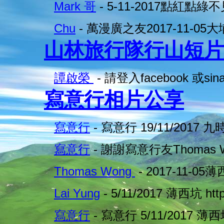
Mark 哥
- 5-11-2017點紅點綠不
Chu
- 萬漫廣之友2017-11-05
山林旅行隊行山短片
譚啟榮
- 請登入facebook 或sina
寫意行相片公享
寫意行
- 寫意行 19/11/2017 
寫意行
- 謝謝寫意行友Thomas W
Thomas Wong
- 2017-11-0
Lai Yung
- 5/11/2017 薄西坑 http
寫意行
- 寫意行 5/11/2017 薄