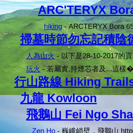
ARC'TERYX Bo
hiking
- ARCTERYX Bora
掃墓時節勿忘記積陰德
人為山火
- 以下是28-10-2017的
玩火
- 若屬實,持煙芯者及...這樣
行山路線 Hiking Trail
九龍 Kowloon
飛鵝山 Fei Ngo Sha
Zen Ho
- 巍峨峭壁．飛鵝山 https