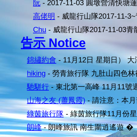
阮
- 2017-11-03 圓墩營清快塘
高佬明
- 威龍行山隊2017-11-3
Chu
- 威龍行山隊2017-11-03
告示 Notice
錦繡約會
- 11月12日 星期日） 
hiking
- 勞青旅行隊 九肚山四色林
馳駢行
- 東北第一高峰 11月11號
山海之友 (蕭鳳霞)
- 請注意：本
綠茵旅行隊
- 綠茵旅行隊11月份星
朗峰
- 朗峰旅訊 南生圍逍遙遊 �