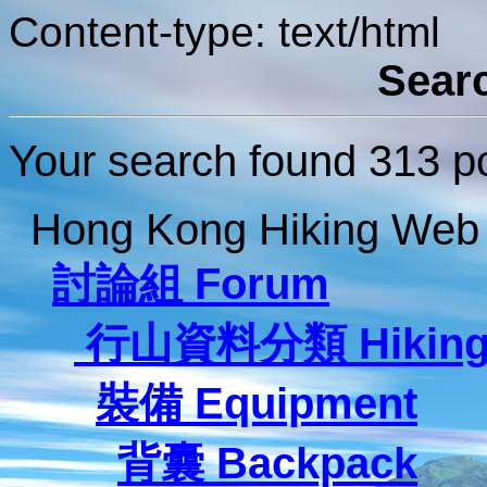
Content-type: text/html
Sear
Your search found 313 po
Hong Kong Hiking Web
討論組 Forum
行山資料分類 Hiking 
裝備 Equipment
背囊 Backpack