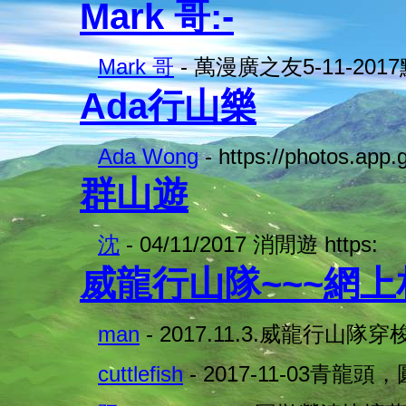
Mark 哥:-
Mark 哥
- 萬漫廣之友5-11-201
Ada行山樂
Ada Wong
- https://photos.app.
群山遊
沈
- 04/11/2017 消閒遊 https:
威龍行山隊~~~網
man
- 2017.11.3.威龍行山隊穿
cuttlefish
- 2017-11-03青龍