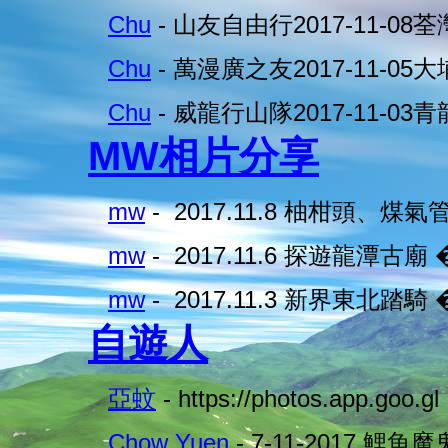
Chu
- 山友自由行2017-11-08
Chu
- 萬漫廣之友2017-11-05
Chu
- 威龍行山隊2017-11-03
MW相片分享
mw
- 2017.11.8 柚柑頭、煤氣
mw
- 2017.11.6 探遊龍潭古廟 
mw
- 2017.11.3 新界東北踏騎 
自遊人
亞蚊
- https://photos.app.goo.gl
Chow Yuen
- 7-11-2017 鯉