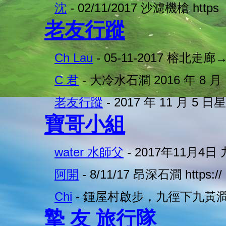
沈
- 02/11/2017 沙濾機槍 https
老友行蹤
Ch Lau
- 05-11-2017 榕北走廊
C 君
- 大冷水石澗 2016 年 8 月
老友行蹤
- 2017 年 11 月 5 
寶哥小組
water 水師父
- 2017年11月4日
阿開
- 8/11/17 昂深石澗 https://
Chi
- 鍾屋村啟步，九徑下九黃
摯 友 旅行隊