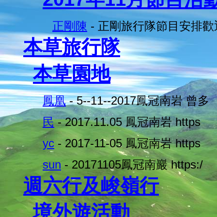
正剛陳
- 正剛旅行隊節目安排歡
本草旅行隊
本草園地
鳳凰
- 5--11--2017鳳冠南岩 曾多
民
- 2017.11.05 鳳冠南岩 https
yc
- 2017-11-05 鳳冠南岩 https
sun
- 20171105鳳冠南巖 https:/
週六行及峻嶺行
境外遊活動