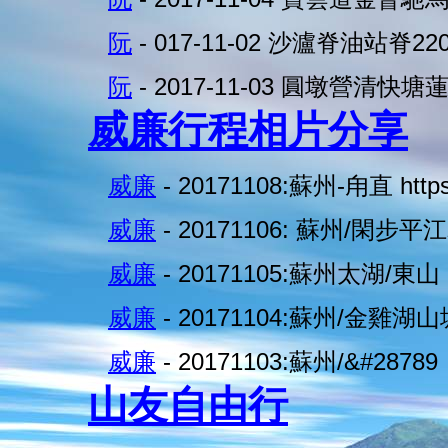
阮
- 017-11-02 沙瀘脊油站脊22
阮
- 2017-11-03 圓墩營清快塘
威廉行程相片分享
威廉
- 20171108:蘇州-甪直 https
威廉
- 20171106: 蘇州/閑步平
威廉
- 20171105:蘇州太湖/東山
威廉
- 20171104:蘇州/金雞湖
威廉
- 20171103:蘇州/&#28789
山友自由行