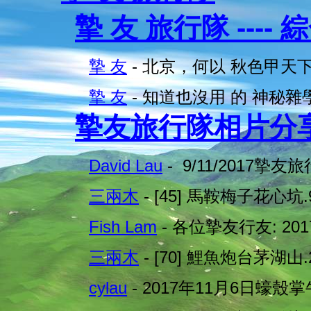
摯 友 旅行隊 ---- 
摯 友
- 北京，何以 秋色甲天
摯 友
- 知道也沒用 的 神秘雜
摯友旅行隊相片分
David Lau
- 9/11/2017摯
三兩木
- [45] 馬鞍梅子花心坑.9
Fish Lam
- 各位摯友行友: 201
三兩木
- [70] 鯉魚炮台茅湖山.2
cylau
- 2017年11月6日蠔殼