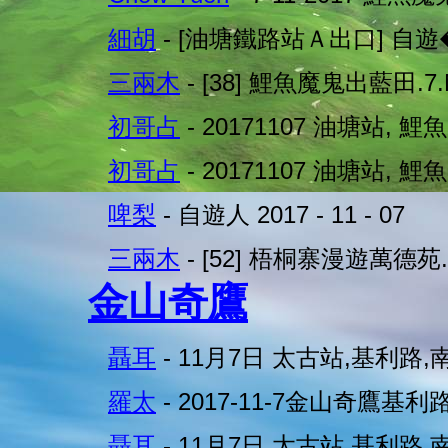
細胡
- [油塘鐵路站Ａ出口] 自遊
三兩木
- [38] 鯉魚魔鬼出藍田.7.
初哥占
- 20171107 油塘站, 鯉
初哥占
- 20171107 油塘站, 鯉
啤梨
- 自遊人 2017 - 11 - 07
三兩木
- [52] 梧桐寨漫遊萬德苑.
金山奇鷹
聶耳
- 11月7日 太古站,基利路,
羅太
- 2017-11-7金山奇鷹基利
聶耳
- 11月7日 太古站,基利路,