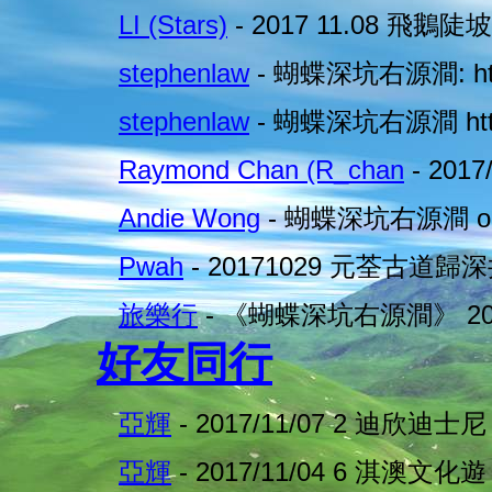
LI (Stars)
- 2017 11.08 飛鵝
stephenlaw
- 蝴蝶深坑右源澗: http
stephenlaw
- 蝴蝶深坑右源澗 http
Raymond Chan (R_chan
- 201
Andie Wong
- 蝴蝶深坑右源澗 on 
Pwah
- 20171029 元荃古道歸深
旅樂行
- 《蝴蝶深坑右源澗》 20
好友同行
亞輝
- 2017/11/07 2 迪欣迪士尼
亞輝
- 2017/11/04 6 淇澳文化遊