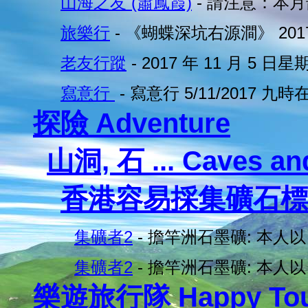
山海之友 (蕭鳳霞)
- 請注意：本
旅樂行
- 《蝴蝶深坑右源澗》 201
老友行蹤
- 2017 年 11 月 5 日星
寫意行
- 寫意行 5/11/2017 九時
探險 Adventure
山洞, 石 ... Caves an
香港容易採集礦石標
集礦者2
- 擔竿洲石墨礦: 本人
集礦者2
- 擔竿洲石墨礦: 本人
樂遊旅行隊 Happy To