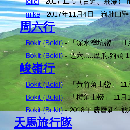
loiloi
- 2017-11-5（古道、飛瀑） 
mike
- 2017年11月4日「狗肚山
周六行
Bokit (Bokit)
- 「深水灣坑巒」 11
Bokit (Bokit)
- 週六.....摩爪.狗頭 
峻嶺行
Bokit (Bokit)
- 「黃竹角山巒」 11
Bokit (Bokit)
- 「欖角山巒」 11月
Bokit (Bokit)
- 2018年 農曆新年
天馬旅行隊